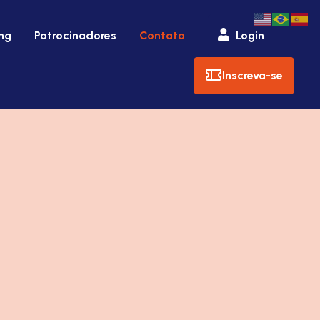
ng
Patrocinadores
Contato
Login
Inscreva-se