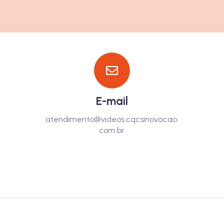
E-mail
atendimento@videos.cqcsinovacao.
com.br