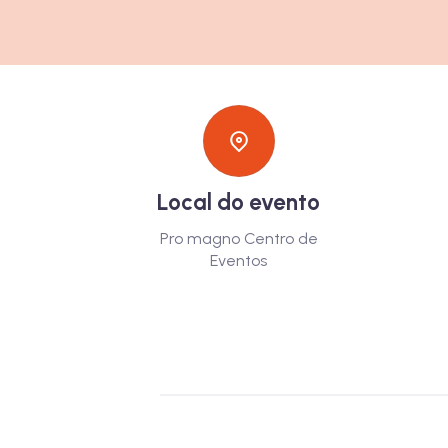
Local do evento
Pro magno Centro de
Eventos