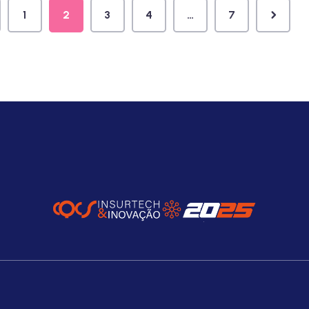
1
2
3
4
…
7