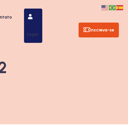
ntato
Inscreva-se
Login
2