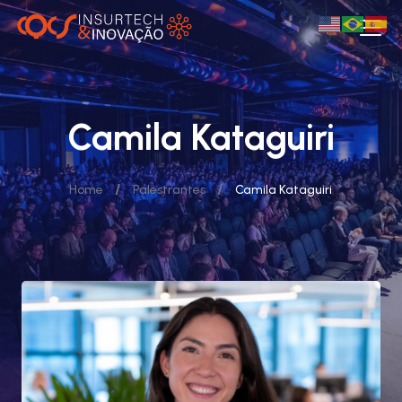
Camila Kataguiri
/
/
Home
Palestrantes
Camila Kataguiri