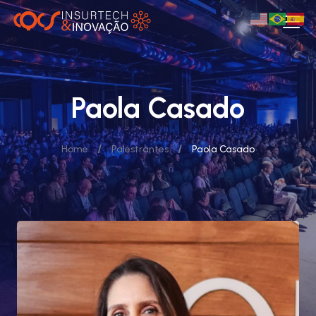
Paola Casado
/
/
Home
Palestrantes
Paola Casado