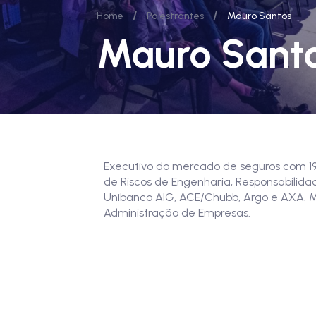
/
/
Home
Palestrantes
Mauro Santos
Mauro Sant
Executivo do mercado de seguros com 19
de Riscos de Engenharia, Responsabilida
Unibanco AIG, ACE/Chubb, Argo e AXA. 
Administração de Empresas.