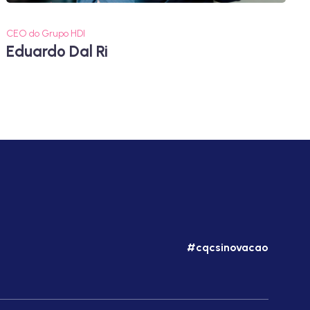
CEO do Grupo HDI
Eduardo Dal Ri
#cqcsinovacao