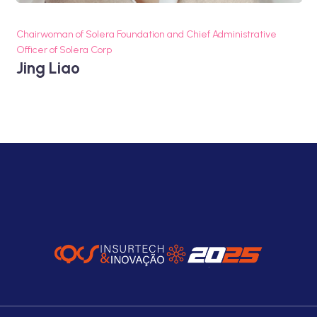
Chairwoman of Solera Foundation and Chief Administrative
Officer of Solera Corp
Jing Liao