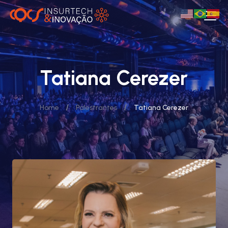
Tatiana Cerezer
/
/
Home
Palestrantes
Tatiana Cerezer