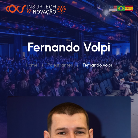
Fernando Volpi
/
/
Home
Palestrantes
Fernando Volpi