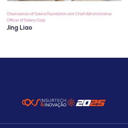
Chairwoman of Solera Foundation and Chief Administrative
Officer of Solera Corp
Jing Liao