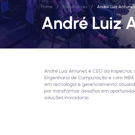
/
/
Home
Palestrantes
André Luiz Antunes
André Luiz 
André Luiz Antunes é CEO da Inspectos, s
Engenharia de Computação e com MBA em
em tecnologia e gerenciamento, atuand
por transformar desafios em oportunida
soluções inovadoras.