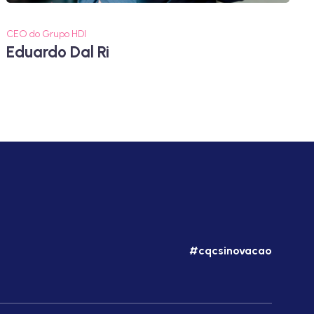
CEO do Grupo HDI
Eduardo Dal Ri
#cqcsinovacao