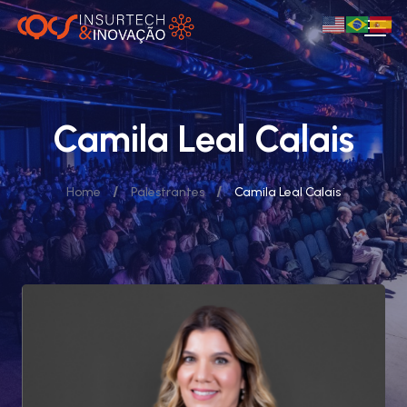
Camila Leal Calais
/
/
Home
Palestrantes
Camila Leal Calais