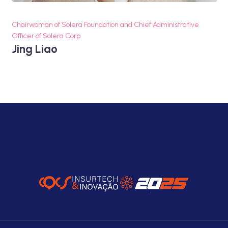
Chairwoman of Solera Foundation and Chief Administrative
Officer of Solera Corp
Jing Liao