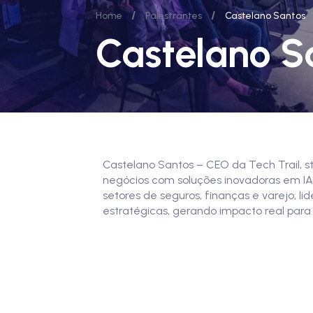
/
/
Home
Palestrantes
Castelano Santos
Castelano S
Castelano Santos – CEO da Tech Trail, s
negócios com soluções inovadoras em I
setores de seguros, finanças e varejo, 
estratégicas, gerando impacto real par