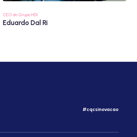
CEO do Grupo HDI
Eduardo Dal Ri
#cqcsinovacao