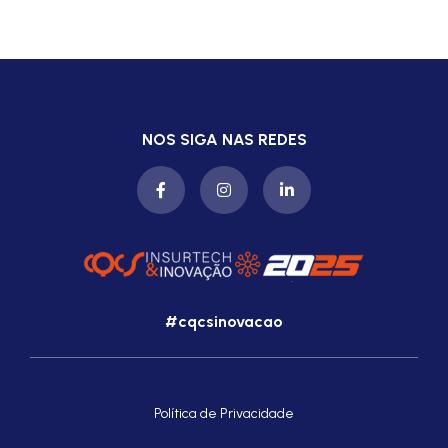
NOS SIGA NAS REDES
#cqcsinovacao
Política de Privacidade