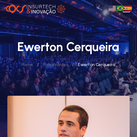
Ewerton Cerqueira
/
/
Home
Palestrantes
Ewerton Cerqueira