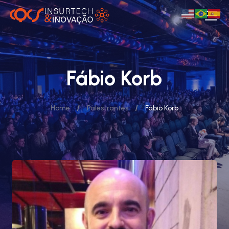
Fábio Korb
/
/
Home
Palestrantes
Fábio Korb