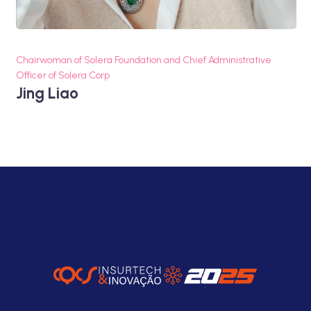
Chairwoman of Solera Foundation and Chief Administrative
Officer of Solera Corp
Jing Liao