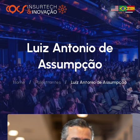
Luiz Antonio de
Assumpção
/
/
Home
Palestrantes
Luiz Antonio de Assumpção