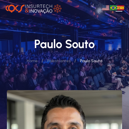
Paulo Souto
/
/
Home
Palestrantes
Paulo Souto