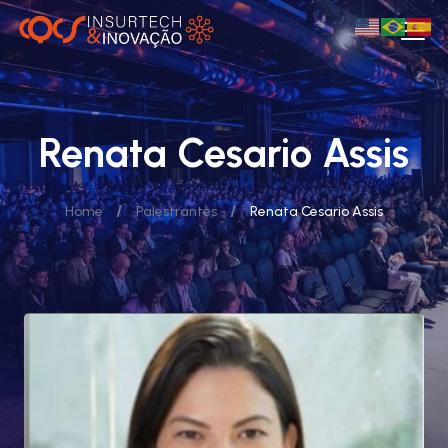
Renata Cesario Assis
/
/
Home
Palestrantes
Renata Cesario Assis