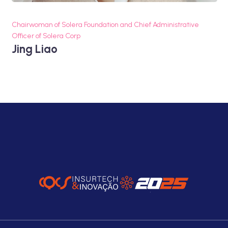
Chairwoman of Solera Foundation and Chief Administrative
Officer of Solera Corp
Jing Liao