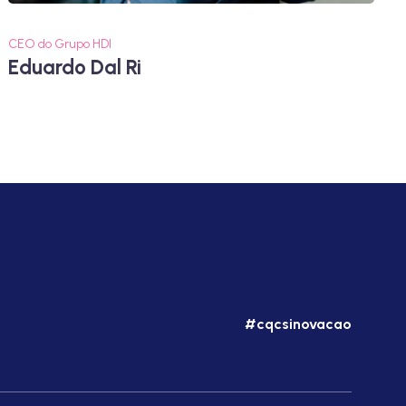
CEO do Grupo HDI
Eduardo Dal Ri
#cqcsinovacao